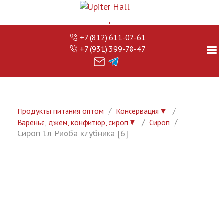
+7 (812) 611-02-61
+7 (931) 399-78-47
▼
Продукты питания оптом
Консервация
▼
Варенье, джем, конфитюр, сироп
Сироп
Сироп 1л Риоба клубника [6]