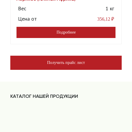
[1
Вес
1 кг
Цена от
356,12
₽
Подробнее
Получить прайс лист
КАТАЛОГ НАШЕЙ ПРОДУКЦИИ