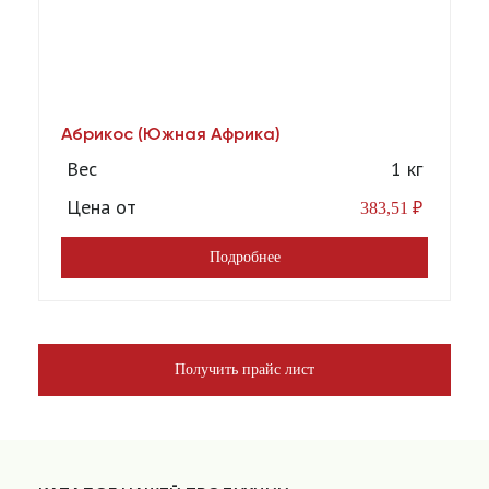
Абрикос (Южная Африка)
А
[1
Вес
1 кг
Цена от
383,51
₽
Подробнее
Получить прайс лист