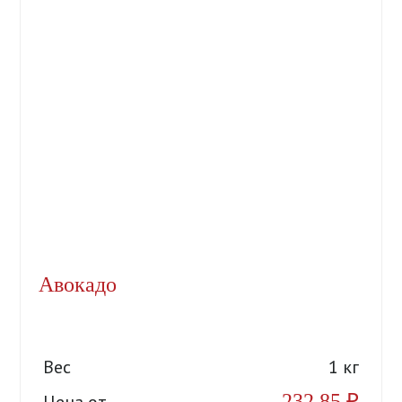
Авокадо
Вес
1 кг
232,85
₽
Цена от