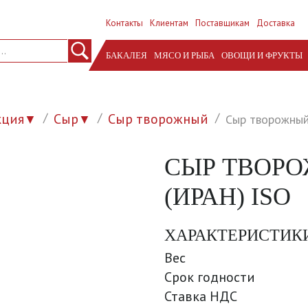
Контакты
Клиентам
Поставщикам
Доставка
БАКАЛЕЯ
МЯСО И РЫБА
ОВОЩИ И ФРУКТЫ
кция
Сыр
Сыр творожный
Сыр творожный 
▼
▼
СЫР ТВОРО
(ИРАН) ISO
ХАРАКТЕРИСТИК
Вес
Срок годности
Ставка НДС