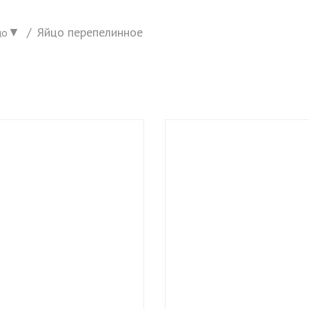
▼
Яйцо перепелинное
цо