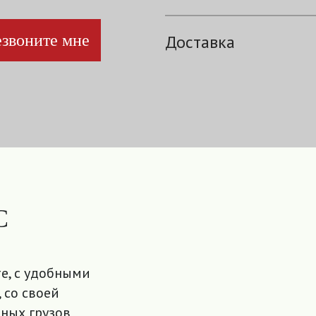
звоните мне
Доставка
С
е, с удобными
 со своей
ных грузов