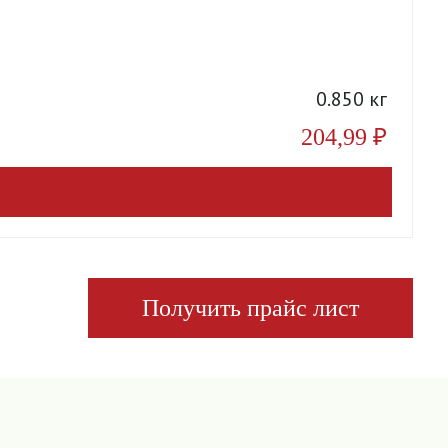
А
0.850 кг
204,99
₽
Получить прайс лист