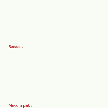
Бакалея
Мясо и рыба