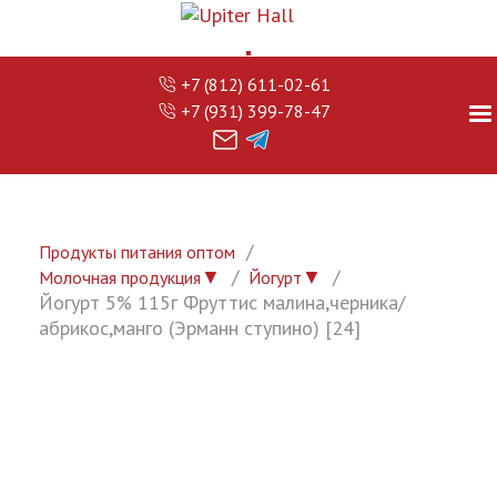
+7 (812) 611-02-61
+7 (931) 399-78-47
Продукты питания оптом
▼
▼
Молочная продукция
Йогурт
Йогурт 5% 115г Фруттис малина,черника/
абрикос,манго (Эрманн ступино) [24]