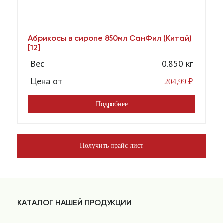
Абрикосы в сиропе 850мл СанФил (Китай)
А
[12]
Вес
0.850 кг
Цена от
204,99
₽
Подробнее
Получить прайс лист
КАТАЛОГ НАШЕЙ ПРОДУКЦИИ