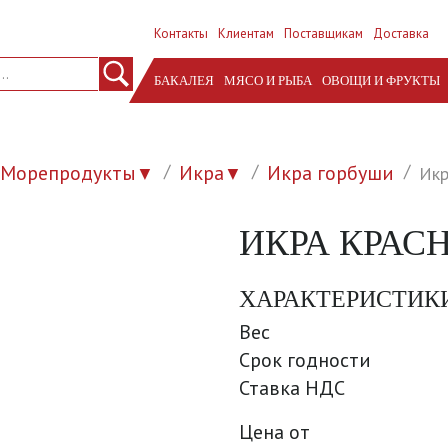
Контакты
Клиентам
Поставщикам
Доставка
БАКАЛЕЯ
МЯСО И РЫБА
ОВОЩИ И ФРУКТЫ
Морепродукты
Икра
Икра горбуши
Икр
▼
▼
ИКРА КРАС
ХАРАКТЕРИСТИК
Вес
Срок годности
Ставка НДС
Цена от