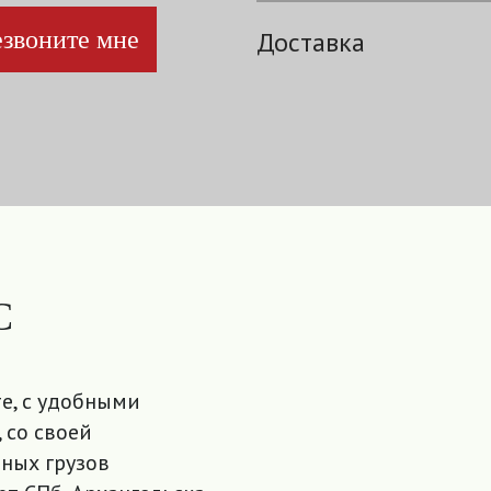
звоните мне
Доставка
С
е, с удобными
 со своей
ных грузов