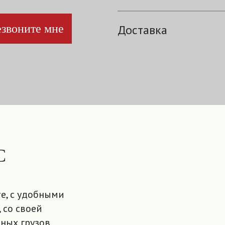
звоните мне
Доставка
С
е, с удобными
 со своей
ных грузов