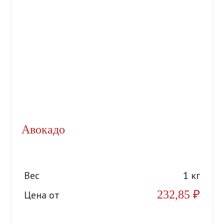
Авокадо
Вес
1 кг
232,85
₽
Цена от