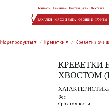
Контакты
Клиентам
Поставщикам
Доставка
БАКАЛЕЯ
МЯСО И РЫБА
ОВОЩИ И ФРУКТЫ
Морепродукты
Креветки
Креветки очи
▼
▼
КРЕВЕТКИ Б
ХВОСТОМ (
ХАРАКТЕРИСТИК
Вес
Срок годности