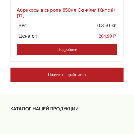
Абрикосы в сиропе 850мл СанФил (Китай)
А
[12]
Вес
0.850 кг
Цена от
204,99
₽
Подробнее
Получить прайс лист
КАТАЛОГ НАШЕЙ ПРОДУКЦИИ