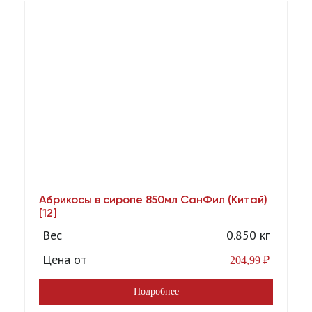
Абрикосы в сиропе 850мл СанФил (Китай)
А
[12]
Вес
0.850 кг
Цена от
204,99
₽
Подробнее