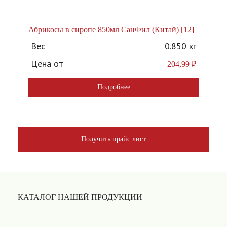
Абрикосы в сиропе 850мл СанФил (Китай) [12]
А
Вес
0.850 кг
Цена от
204,99
₽
Подробнее
Получить прайс лист
КАТАЛОГ НАШЕЙ ПРОДУКЦИИ