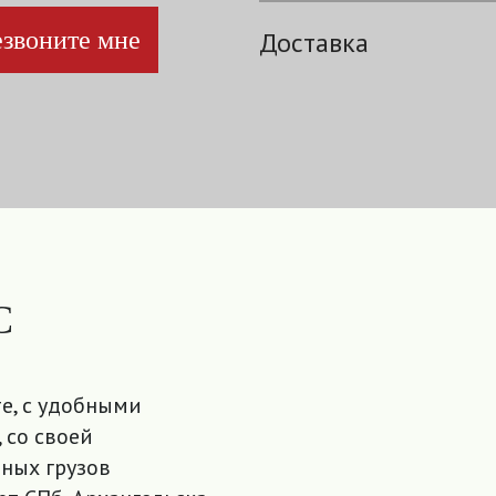
звоните мне
Доставка
С
е, с удобными
 со своей
ных грузов