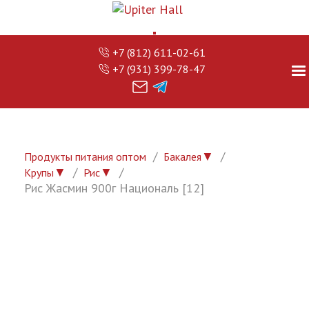
+7 (812) 611-02-61
+7 (931) 399-78-47
▼
Продукты питания оптом
Бакалея
▼
▼
Крупы
Рис
Рис Жасмин 900г Националь [12]