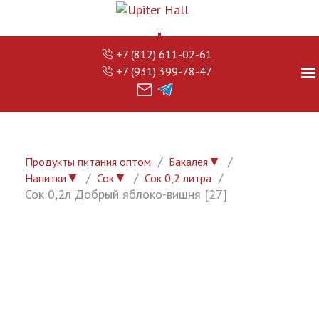
+7 (812) 611-02-61
+7 (931) 399-78-47
▼
Продукты питания оптом
Бакалея
▼
▼
Напитки
Сок
Сок 0,2 литра
Сок 0,2л Добрый яблоко-вишня [27]