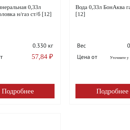
неральная 0,33л
Вода 0,33л БонАква га
ловка н/газ ст/б [12]
[12]
0.330 кг
Вес
0
57,84
₽
т
Цена от
Уточните у
Подробнее
Подробнее