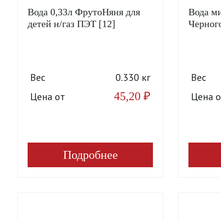
Вода 0,33л ФрутоНяня для
Вода ми
детей н/газ ПЭТ [12]
Черного
Вес
0.330 кг
Вес
45,20
₽
Цена от
Цена о
Подробнее