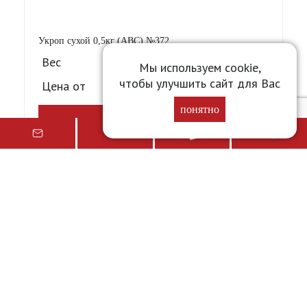
Укроп сухой 0,5кг (АВС) №372
Вес
0.500 кг
Мы используем cookie,
чтобы улучшить сайт для Вас
Цена от
Уточните у менеджера
понятно
Подробнее