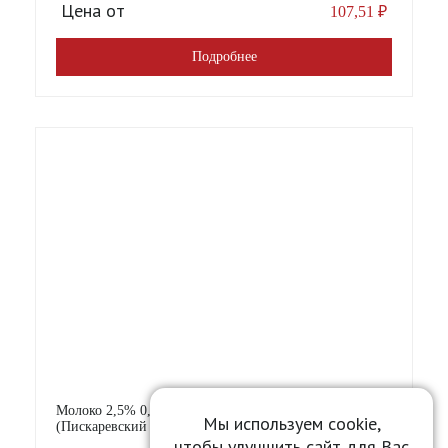
Цена от
107,51
₽
Подробнее
Молоко 2,5% 0,5л/0,514кг Клеверок ультрапастер.
Мы используем cookie,
(Пискаревский МЗ) [12]
чтобы улучшить сайт для Вас