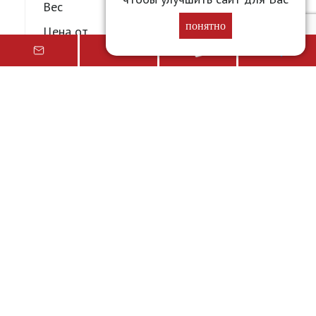
Вес
0.514 кг
понятно
Цена от
Уточните у менеджера
Подробнее
Молоко 2,5% 0,5л/0,514кг Свежее завтра ГОСТ