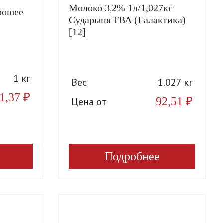
Молоко 3,2% 1л/1,027кг
рошее
Сударыня ТВА (Галактика)
[12]
1 кг
Вес
1.027 кг
1,37
₽
92,51
₽
Цена от
Подробнее