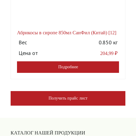
Абрикосы в сиропе 850мл СанФил (Китай) [12]
А
Вес
0.850 кг
Цена от
204,99
₽
Подробнее
Получить прайс лист
КАТАЛОГ НАШЕЙ ПРОДУКЦИИ