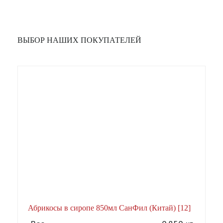
ВЫБОР НАШИХ ПОКУПАТЕЛЕЙ
Абрикосы в сиропе 850мл СанФил (Китай) [12]
А