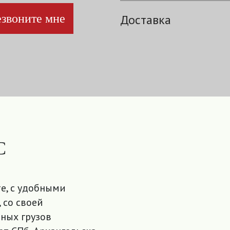
звоните мне
Доставка
С
е, с удобными
 со своей
ных грузов